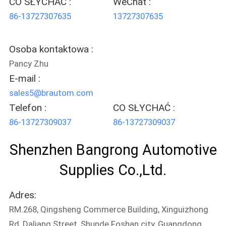
CO SŁYCHAĆ :
WeChat :
86-13727307635
13727307635
Osoba kontaktowa :
Pancy Zhu
E-mail :
sales5@brautom.com
Telefon :
CO SŁYCHAĆ :
86-13727309037
86-13727309037
Shenzhen Bangrong Automotive
Supplies Co.,Ltd.
Adres:
RM.268, Qingsheng Commerce Building, Xinguizhong
Rd, Daliang Street, Shunde Foshan city, Guangdong,