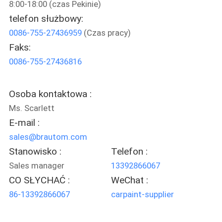
8:00-18:00 (czas Pekinie)
KONTROLA
telefon służbowy:
JAKOŚCI
0086-755-27436959
(Czas pracy)
Faks:
SKONTAKTUJ
0086-755-27436816
SIĘ
Z
Osoba kontaktowa :
NAMI
Ms. Scarlett
E-mail :
AKTUALNOŚCI
sales@brautom.com
Stanowisko :
Telefon :
Sales manager
13392866067
POPROSIĆ
CO SŁYCHAĆ :
WeChat :
O
86-13392866067
carpaint-supplier
WYCENĘ