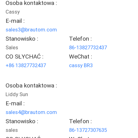
Osoba kontaktowa :
SITEMAP
Cassy
E-mail :
PRIVACY
sales3@brautom.com
POLICY
Stanowisko :
Telefon :
Sales
86-13827732437
CO SŁYCHAĆ :
WeChat :
+86 13827732437
cassy BR3
Osoba kontaktowa :
Liddy Sun
E-mail :
sales4@brautom.com
Stanowisko :
Telefon :
sales
86-13727307635