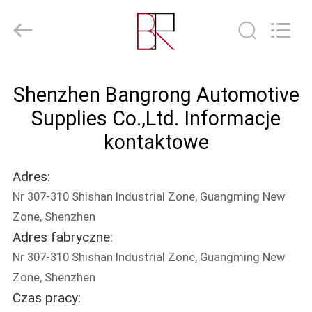
Supplies
Co.,Ltd..
All
Rights
Reserved.
Developed
by
DOM
ECER
Shenzhen Bangrong Automotive
PRODUKTY
Supplies Co.,Ltd. Informacje
kontaktowe
O
Adres:
NAS
Nr 307-310 Shishan Industrial Zone, Guangming New
Zone, Shenzhen
WYCIECZKA
Adres fabryczne:
PO
Nr 307-310 Shishan Industrial Zone, Guangming New
FABRYCE
Zone, Shenzhen
Czas pracy: